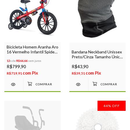
Bicicleta Homem Aranha Aro
16 Vermelho Infantil Spider
Bandana Neckband Unissex
Man Aro de Nylon
Preto/Cinza Tamanho Único
12
x de
R$66,66
sem juros
Tubular
R$799,90
R$43,90
com
Pix
com
Pix
R$719,91
R$39,51
44
%
OFF