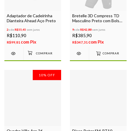
Adaptador de Cadeirinha
Bretelle 3D Compress TD
Dianteira Ahead Aço Preto
Masculino Preto com Bolso
Ciclismo Bike
2
x de
R$55,45
sem juros
9
x de
R$42,88
sem juros
R$110,90
R$385,90
com
Pix
com
Pix
R$99,81
R$347,31
COMPRAR
10
%
OFF
Quadro Ville Aro 26
Disco Rotor SM-RT10