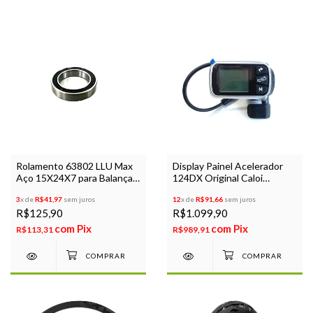
Rolamento 63802 LLU Max
Display Painel Acelerador
Aço 15X24X7 para Balança
124DX Original Caloi
de Bike
Elétrica Mobylette
3
x de
R$41,97
sem juros
12
x de
R$91,66
sem juros
R$125,90
R$1.099,90
com
Pix
com
Pix
R$113,31
R$989,91