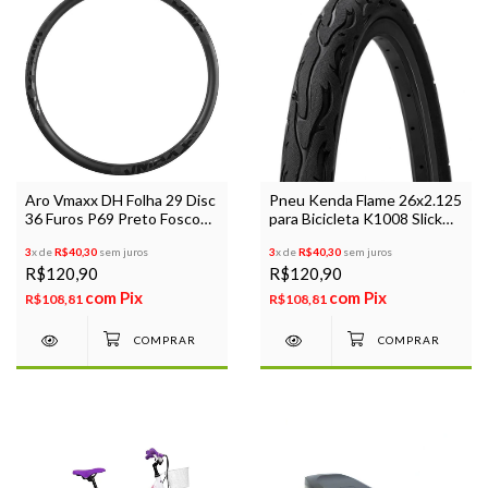
Aro Vmaxx DH Folha 29 Disc
Pneu Kenda Flame 26x2.125
36 Furos P69 Preto Fosco
para Bicicleta K1008 Slick
Sem Ilhós
Balão Preto Grau Largo
3
x de
R$40,30
sem juros
3
x de
R$40,30
sem juros
R$120,90
R$120,90
com
Pix
com
Pix
R$108,81
R$108,81