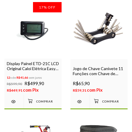
17
%
OFF
Display Painel ETD-21C LCD
Original Caloi Elétrica Easy
Jogo de Chave Canivete 11
Rider / Urban
Funções com Chave de
12
x de
R$41,66
sem juros
Corrente
R$499,90
R$65,90
R$599,90
com
Pix
com
Pix
R$449,91
R$59,31