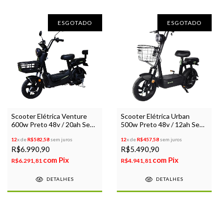
ESGOTADO
ESGOTADO
Scooter Elétrica Venture
Scooter Elétrica Urban
600w Preto 48v / 20ah Sem
500w Preto 48v / 12ah Sem
CNH Bicicleta Aro 14
CNH Bicicleta Aro 14
12
x de
R$582,58
sem juros
12
x de
R$457,58
sem juros
R$6.990,90
R$5.490,90
com
Pix
com
Pix
R$6.291,81
R$4.941,81
DETALHES
DETALHES