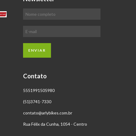
Contato
5551991505980
(51)3741-7330
contato@arlybikes.com.br
Rua Félix da Cunha, 1054 - Centro