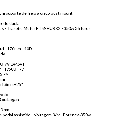
om suporte de freio a disco post mount
rede dupla
uros / Traseiro Motor ETM-HUBX2 - 350w 36 furos
ard - 170mm - 40D
ado
00-7V 14/34T
 - Ty500 - 7v
S 7V
0mm
0x31.8mm+25°
grado
0 ou Logan
350 mm
 pedal assistido - Voltagem 36v - Potência 350w