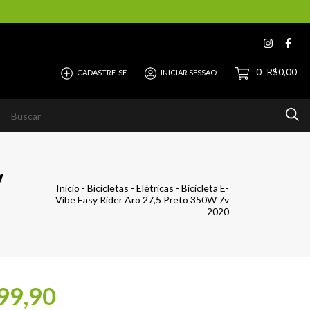
0
R$0,00
CADASTRE-SE
INICIAR SESSÃO
-
v
Início
-
Bicicletas
-
Elétricas
-
Bicicleta E-
Vibe Easy Rider Aro 27,5 Preto 350W 7v
2020
99,90