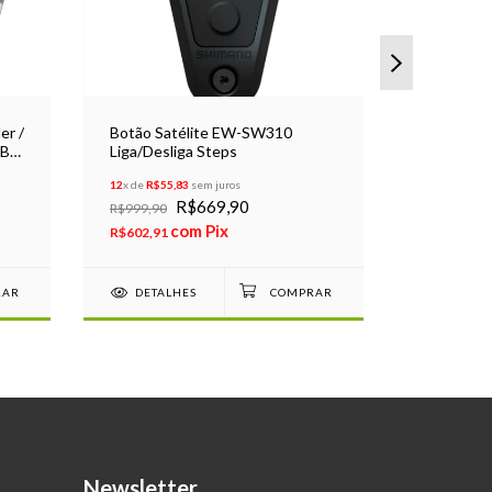
er /
Botão Satélite EW-SW310
Cabo do M
-B
Liga/Desliga Steps
Elétrica E
Urbam 20
12
x de
R$55,83
sem juros
4
x de
R$49,9
R$669,90
R$199,9
R$999,90
com
Pix
R$602,91
R$179,91
DETALHES
DETAL
Newsletter