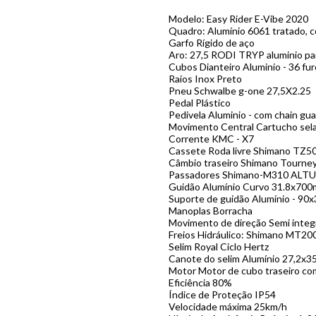
Modelo: Easy Rider E-Vibe 2020
Quadro: Alumínio 6061 tratado, c
Garfo Rígido de aço
Aro: 27,5 RODI TRYP aluminio pa
Cubos Dianteiro Aluminio - 36 f
Raios Inox Preto
Pneu Schwalbe g-one 27,5X2.25
Pedal Plástico
Pedivela Aluminio - com chain gu
Movimento Central Cartucho sel
Corrente KMC - X7
Cassete Roda livre Shimano TZ5
Câmbio traseiro Shimano Tourney
Passadores Shimano-M310 ALTU
Guidão Alumínio Curvo 31.8x70
Suporte de guidão Alumínio - 9
Manoplas Borracha
Movimento de direção Semi inte
Freios Hidráulico: Shimano MT20
Selim Royal Ciclo Hertz
Canote do selim Alumínio 27,2x
Motor Motor de cubo traseiro com
Eficiência 80%
Índice de Proteção IP54
Velocidade máxima 25km/h