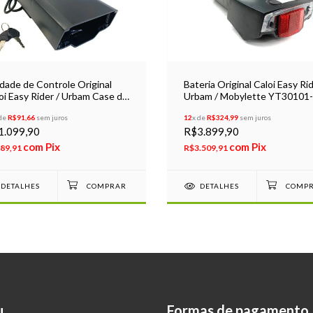
dade de Controle Original
Bateria Original Caloi Easy Rid
oi Easy Rider / Urbam Case da
Urbam / Mobylette YT30101
eria
36V 10.4Ah Lítio
 de
R$91,66
sem juros
12
x de
R$324,99
sem juros
1.099,90
R$3.899,90
com
Pix
com
Pix
89,91
R$3.509,91
DETALHES
DETALHES
u
Formas de pagamento