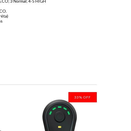
2 ECO; 3 Normal; 4-5 HIGH
ECO.
réta)
as
33
%
OFF