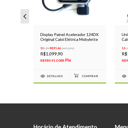
Caloi
Display Painel Acelerador 124DX
Uni
sy Rider
Original Caloi Elétrica Mobylette
Cal
ke Elétrica
Bat
12
x de
R$91,66
sem juros
12
x
R$1.099,90
R$
com
Pix
R$989,91
R$9
DETALHES
Horário de Atendimento
Men