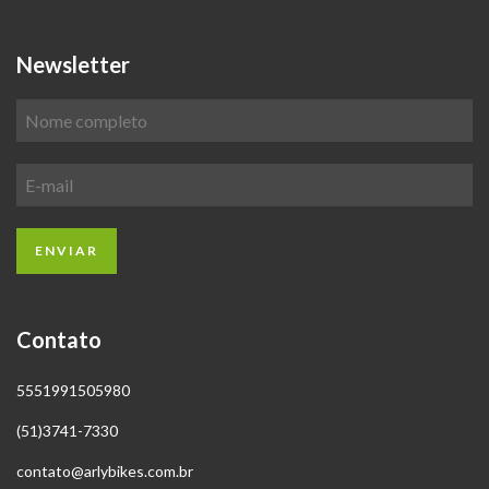
Newsletter
Contato
5551991505980
(51)3741-7330
contato@arlybikes.com.br