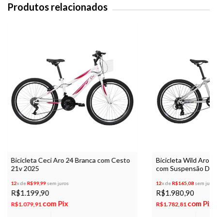
Produtos relacionados
Bicicleta Ceci Aro 24 Branca com Cesto
Bicicleta Wild Aro 2
21v 2025
com Suspensão Dian
12
x de
R$99,99
sem juros
12
x de
R$165,08
sem juros
R$1.199,90
R$1.980,90
com
Pix
com
Pix
R$1.079,91
R$1.782,81