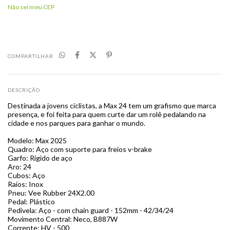
Não sei meu CEP
COMPARTILHAR
DESCRIÇÃO
Destinada a jovens ciclistas, a Max 24 tem um grafismo que marca
presença, e foi feita para quem curte dar um rolê pedalando na
cidade e nos parques para ganhar o mundo.
Modelo: Max 2025
Quadro: Aço com suporte para freios v-brake
Garfo: Rígido de aço
Aro: 24
Cubos: Aço
Raios: Inox
Pneu: Vee Rubber 24X2.00
Pedal: Plástico
Pedivela: Aço - com chain guard - 152mm - 42/34/24
Movimento Central: Neco, B887W
Corrente: HV - 500