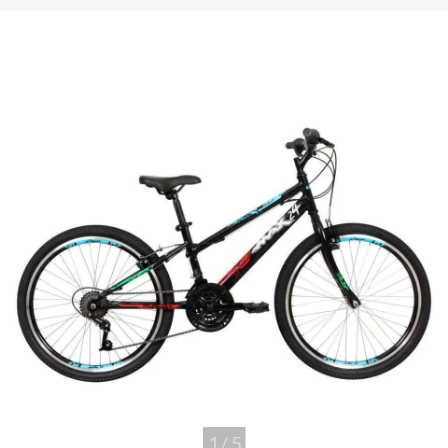
1
/
5