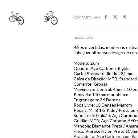
COMPARTILHAR
DESCRIÇÃO
Bikes divertidas, modernas e idea
linha juvenil possui design de cor
Modelo: Zum
Quadro: Aço Carbono, Rígido
Garfo: Standard Rídido 22,2mm
Caixa de Direção: MTB, Standard,
Corrente: Grossa
Movimento Central: 45mm, 10 pe
Pedivela: 140mm monobloco
Engrenagem: 36 Dentes
Roda Livre: 18 Dentes Marrom
Pedais: MTB 1/2 Kiddy Preto ou 
Suporte de Guidão: Aço Carbono
Guidão: MTB, Aço Carbono, 560
Manopla: Diamante Preta / Amare
Freio: V-brake Nylon Preto 108m
Araçadeira: Aço Carbono com Pa