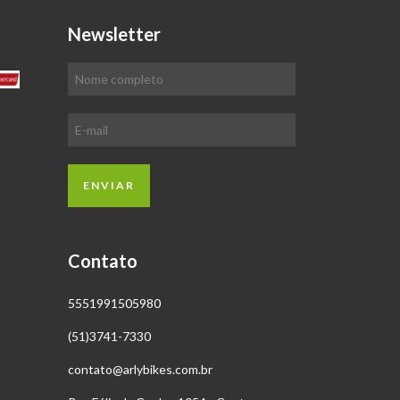
Newsletter
Contato
5551991505980
(51)3741-7330
contato@arlybikes.com.br