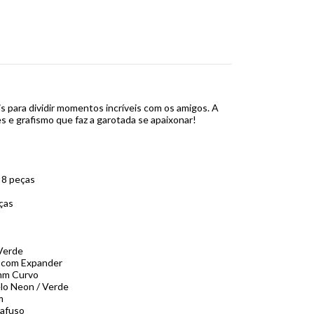
is para dividir momentos incríveis com os amigos. A
es e grafismo que faz a garotada se apaixonar!
 8 peças
ças
Verde
 com Expander
mm Curvo
lo Neon / Verde
m
rafuso