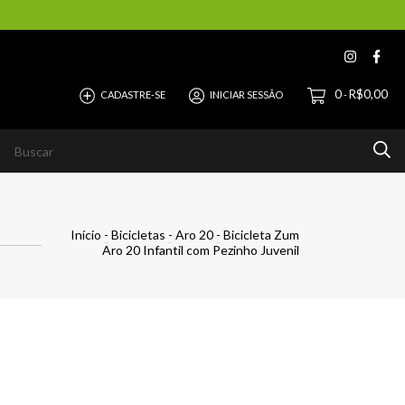
0
R$0,00
CADASTRE-SE
INICIAR SESSÃO
-
Início
-
Bicicletas
-
Aro 20
-
Bicicleta Zum
Aro 20 Infantil com Pezinho Juvenil