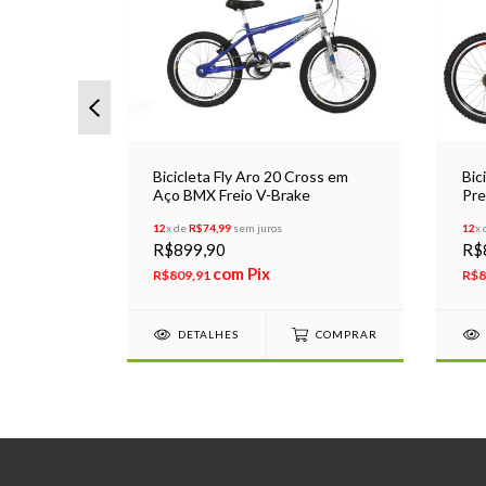
ranca
Bicicleta Fly Aro 20 Cross em
Bic
25
Aço BMX Freio V-Brake
Pre
12
x de
R$74,99
sem juros
12
x
R$899,90
R$
com
Pix
R$809,91
R$8
DETALHES
COMPRAR