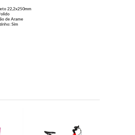
reto 22,2x250mm
olido
lão de Arame
inho: Sim