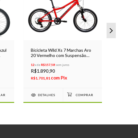
Azul
Bicicleta Wild Xs 7 Marchas Aro
Bicicleta 
20 Vermelho com Suspensão
Cesta Juv
2025
12
x de
R$157,58
sem juros
12
x de
R$66,
R$1.890,90
R$799,9
com
Pix
R$1.701,81
R$719,91
DETALHES
DETAL