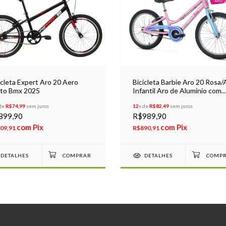
icleta Expert Aro 20 Aero
Bicicleta Barbie Aro 20 Rosa/
to Bmx 2025
Infantil Aro de Alumínio com
Cesta
 de
R$74,99
sem juros
12
x de
R$82,49
sem juros
899,90
R$989,90
com
Pix
com
Pix
09,91
R$890,91
DETALHES
DETALHES