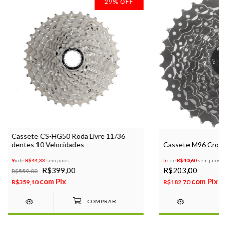
29
%
OFF
Cassete CS-HG50 Roda Livre 11/36
dentes 10 Velocidades
Cassete M96 Croma
9
x de
R$44,33
sem juros
5
x de
R$40,60
sem juros
R$399,00
R$203,00
R$559,00
com
Pix
com
Pix
R$359,10
R$182,70