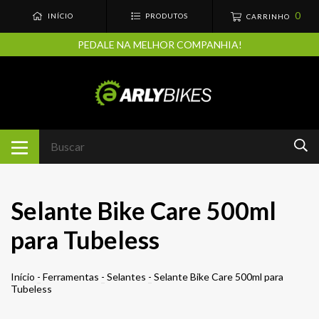
0
INÍCIO
PRODUTOS
CARRINHO
PEDALE NA MELHOR COMPANHIA!
Selante Bike Care 500ml
para Tubeless
Início
-
Ferramentas
-
Selantes
-
Selante Bike Care 500ml para
Tubeless