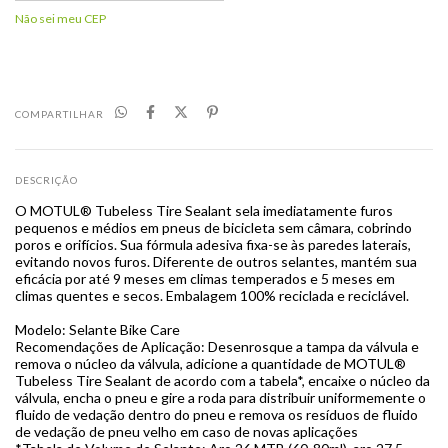
Não sei meu CEP
COMPARTILHAR
DESCRIÇÃO
O MOTUL® Tubeless Tire Sealant sela imediatamente furos
pequenos e médios em pneus de bicicleta sem câmara, cobrindo
poros e orifícios. Sua fórmula adesiva fixa-se às paredes laterais,
evitando novos furos. Diferente de outros selantes, mantém sua
eficácia por até 9 meses em climas temperados e 5 meses em
climas quentes e secos. Embalagem 100% reciclada e reciclável.
Modelo: Selante Bike Care
Recomendações de Aplicação: Desenrosque a tampa da válvula e
remova o núcleo da válvula, adicione a quantidade de MOTUL®
Tubeless Tire Sealant de acordo com a tabela*, encaixe o núcleo da
válvula, encha o pneu e gire a roda para distribuir uniformemente o
fluido de vedação dentro do pneu e remova os resíduos de fluido
de vedação de pneu velho em caso de novas aplicações