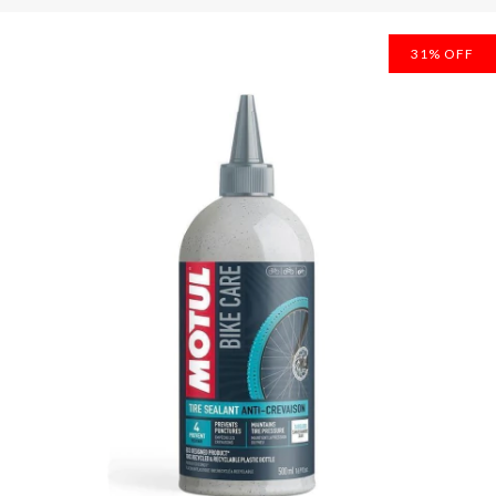
31
%
OFF