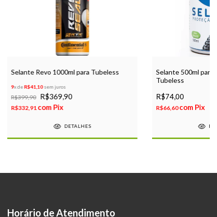
Selante Revo 1000ml para Tubeless
Selante 500ml para 
Tubeless
9
x de
R$41,10
sem juros
R$369,90
R$74,00
R$399,90
com
Pix
com
Pix
R$332,91
R$66,60
DETALHES
DE
Horário de Atendimento