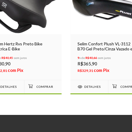
im Hertz Rvs Preto Bike
Selim Confort Plush VL-3112
trica E-Bike
B70 Gel Preto/Cinza Vazado 
Refletivo
e
R$40,45
sem juros
9
x de
R$40,66
sem juros
80,90
R$365,90
com
Pix
com
Pix
2,81
R$329,31
DETALHES
DETALHES