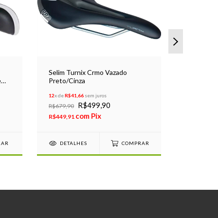
Selim Turnix Crmo Vazado
Selim Her
e
Preto/Cinza
Elétrica E
12
x de
R$41,66
sem juros
2
x de
R$40,4
R$499,90
R$80,90
R$679,90
com
Pix
c
R$449,91
R$72,81
DETALHES
COMPRAR
DETAL