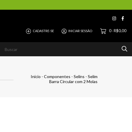
0
R$0,00
CADASTRE-SE
INICIAR SESSÃO
-
Início
-
Componentes
-
Selins
-
Selim
Barra Circular com 2 Molas