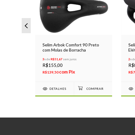
Selim Arbok Comfort 90 Preto
Sel
com Molas de Borracha
Elé
3
x de
R$51,67
sem juros
2
x d
R$155,00
R$
com
Pix
R$139,50
R$7
DETALHES